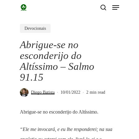
Menu
Skip
search
to
main
Devocionais
content
Abrigue-se no
esconderijo do
Altíssimo – Salmo
91.15
Diego Batista
10/01/2022
2 min read
Abrigue-se no esconderijo do Altíssimo.
“Ele me invocará, e eu lhe responderei; na sua