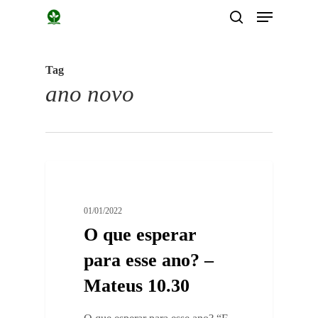
Menu
Skip
search
to
main
Tag
content
ano novo
0
Devocionais
01/01/2022
O que esperar
para esse ano? –
Mateus 10.30