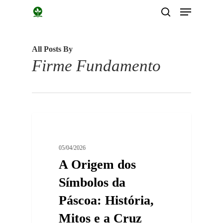
Menu
Skip
search
to
main
All Posts By
content
Firme Fundamento
0
Artigos
05/04/2026
A Origem dos
Símbolos da
Páscoa: História,
Mitos e a Cruz