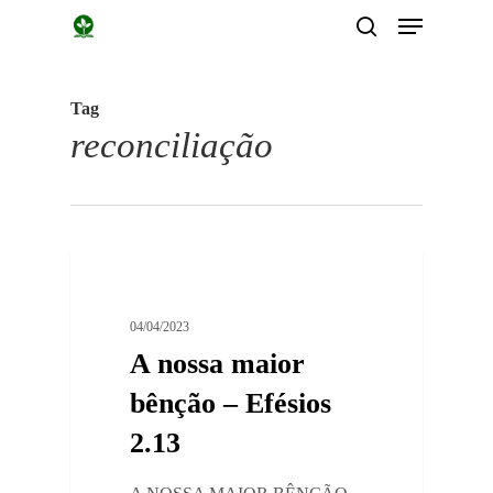
Menu
Skip
search
to
main
Tag
content
reconciliação
0
Devocionais
04/04/2023
A nossa maior
bênção – Efésios
2.13