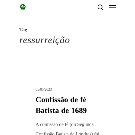
Menu
Skip
search
to
main
Tag
content
ressurreição
0
Documentos
05/05/2023
Confissão de fé
Batista de 1689
A confissão de fé (ou Segunda
Confissão Batista de Londres) foi