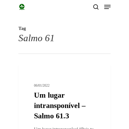
Menu
Skip
search
to
main
Tag
content
Salmo 61
0
Devocionais
06/01/2022
Um lugar
intransponível –
Salmo 61.3